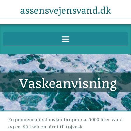
assensvejensvand.dk
Vaskeanvisning
En gennemsnitsdansker bruger ca. 5000 liter vand 
og ca. 90 kwh om året til tøjvask. 