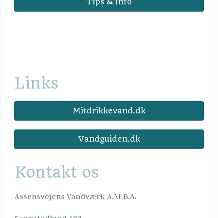
Tips & Info
Links
Mitdrikkevand.dk
Vandguiden.dk
Kontakt os
Assensvejens Vandværk A.M.B.A.
Saugstedlund 103
