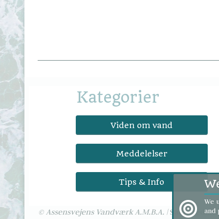
Kategorier
Viden om vand
Meddelelser
Tips & Info
We
We u
and 
© Assensvejens Vandværk A.M.B.A. | 
Saugstedlun